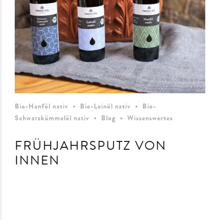
Bio-Hanföl nativ
Bio-Leinöl nativ
Bio-
Schwarzkümmelöl nativ
Blog
Wissenswertes
FRÜHJAHRSPUTZ VON
INNEN