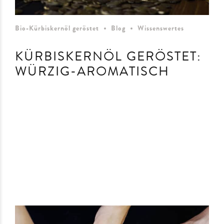
Bio-Kürbiskernöl geröstet
Blog
Wissenswertes
KÜRBISKERNÖL GERÖSTET:
WÜRZIG-AROMATISCH