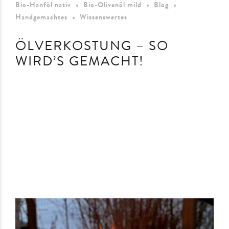
Bio-Hanföl nativ
Bio-Olivenöl mild
Blog
Handgemachtes
Wissenswertes
ÖLVERKOSTUNG – SO
WIRD’S GEMACHT!