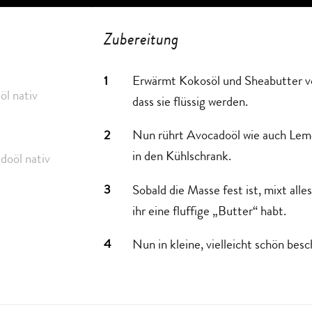
Zubereitung
1
Erwärmt Kokosöl und Sheabutter v
l nativ
dass sie flüssig werden.
2
Nun rührt Avocadoöl wie auch Lemo
in den Kühlschrank.
oöl nativ
3
Sobald die Masse fest ist, mixt alle
ihr eine fluffige „Butter“ habt.
4
Nun in kleine, vielleicht schön besc