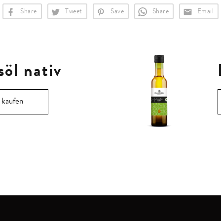
Share
Tweet
Save
Share
Email
öl nativ
 kaufen