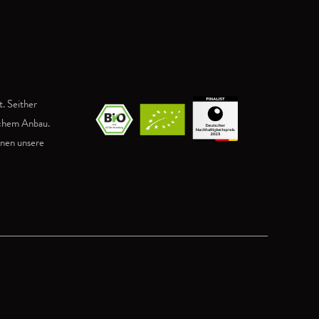
. Seither
ischem Anbau.
hnen unsere