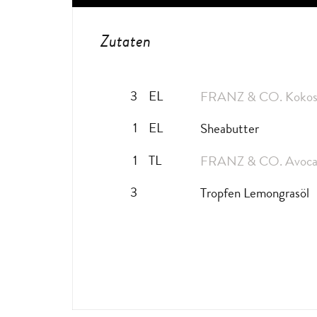
Zutaten
3
EL
FRANZ & CO. Kokosö
1
EL
Sheabutter
1
TL
FRANZ & CO. Avocad
3
Tropfen Lemongrasöl