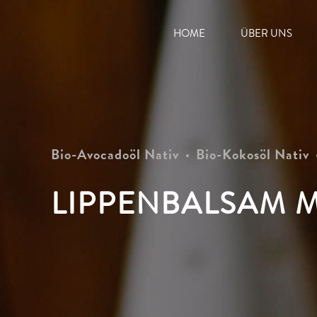
HOME
ÜBER UNS
Bio-Avocadoöl Nativ
Bio-Kokosöl Nativ
LIPPENBALSAM 